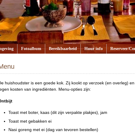
geving
Fotoalbum
Bereikbaarheid
Huur info
Reserveer/Co
Menu
De huishoudster is een goede kok. Zij kookt op verzoek (en overleg) en
tegen kosten van ingrediënten. Menu-opties zijn:
Ontbijt
Toast met boter, kaas (dit zijn verpakte plakjes), jam
Toast met gebakken ei
Nasi goreng met ei (dag van tevoren bestellen)