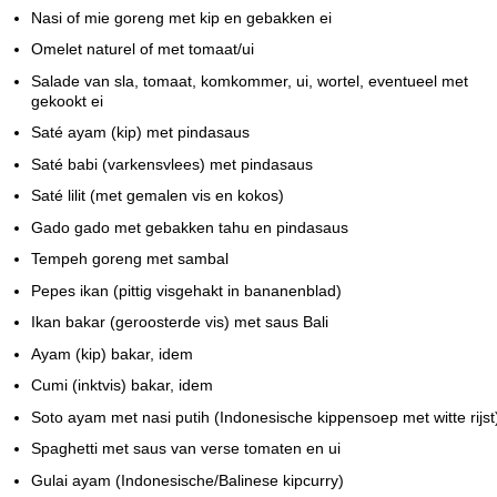
Nasi of mie goreng met kip en gebakken ei
Omelet naturel of met tomaat/ui
Salade van sla, tomaat, komkommer, ui, wortel, eventueel met
gekookt ei
Saté ayam (kip) met pindasaus
Saté babi (varkensvlees) met pindasaus
Saté lilit (met gemalen vis en kokos)
Gado gado met gebakken tahu en pindasaus
Tempeh goreng met sambal
Pepes ikan (pittig visgehakt in bananenblad)
Ikan bakar (geroosterde vis) met saus Bali
Ayam (kip) bakar, idem
Cumi (inktvis) bakar, idem
Soto ayam met nasi putih (Indonesische kippensoep met witte rijst
Spaghetti met saus van verse tomaten en ui
Gulai ayam (Indonesische/Balinese kipcurry)