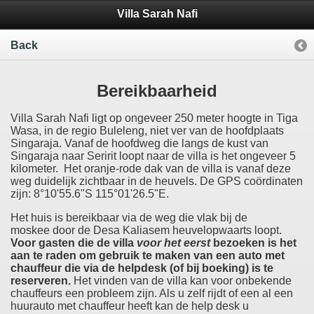
Villa Sarah Nafi
Back
Bereikbaarheid
Villa Sarah Nafi ligt op ongeveer 250 meter hoogte in Tiga
Wasa, in de regio Buleleng, niet ver van de hoofdplaats
Singaraja. Vanaf de hoofdweg die langs de kust van
Singaraja naar Seririt loopt naar de villa is het ongeveer 5
kilometer. Het oranje-rode dak van de villa is vanaf deze
weg duidelijk zichtbaar in de heuvels. De GPS coördinaten
zijn: 8°10'55.6"S 115°01'26.5"E.
Het huis is bereikbaar via de weg die vlak bij de
moskee door de Desa Kaliasem heuvelopwaarts loopt.
Voor gasten die de villa
voor het eerst
bezoeken is het
aan te raden om gebruik te maken van een auto met
chauffeur die via de helpdesk (of bij boeking) is te
reserveren.
Het vinden van de villa kan voor onbekende
chauffeurs een probleem zijn. Als u zelf rijdt of een al een
huurauto met chauffeur heeft kan de help desk u